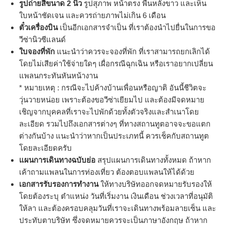
รูปถ่ายสีขนาด 2 นิ้ว
รูปสุภาพ หน้าตรง พื้นหลังขาว และเห็น
ใบหน้าชัดเจน และควรถ่ายภาพไม่เกิน 6 เดือน
ตั๋วเครื่องบิน
เป็นอีกเอกสารจำเป็น ที่เราต้องนำไปยื่นในการขอ
วีซ่านิวซีแลนด์
ใบจองที่พัก
แนะนำว่าควรจะจองที่พัก ที่เราสามารถยกเลิกได้
โดยไม่เสียค่าใช้จ่ายใดๆ เผื่อกรณีฉุกเฉิน หรือเราอยากเปลี่ยน
แพลนกระทันหันหน้างาน
* หมายเหตุ : กรณีจะไปค้างบ้านเพื่อนหรือญาติ อันนี้ชีวิตจะ
วุ่นวายหน่อย เพราะต้องขอวีซ่าเยียมไป และต้องมีจดหมาย
เชิญจากบุคคลที่เราจะไปพักด้วยทั้งตัวจริงและสำเนาโดย
ละเอียด รวมไปถึงเอกสารต่างๆ ที่ทางสถานทูตอาจจะขอแตก
ต่างกันบ้าง แนะนำว่าหากเป็นประเภทนี้ ควรเช็คกับสถานทูต
โดยละเอียดครับ
แผนการเดินทางฉบับย่อ
สรุปแผนการเดินทางทั้งหมด ถ้าหาก
เค้าถามแพลนในการท่องเที่ยว ต้องตอบแพลนให้ได้ด้วย
เอกสารรับรองการทำงาน
ให้ทางบริษัทออกจดหมายรับรองให้
โดยต้องระบุ ตำแหน่ง วันที่เริ่มงาน เงินเดือน ช่วงเวลาที่อนุมัติ
ให้ลา และต้องครอบคลุมวันที่เราจะเดินทางพร้อมลายเซ็น และ
ประทับตาบริษัท ซึ่งจดหมายควรจะเป็นภาษาอังกฤษ ถ้าหาก