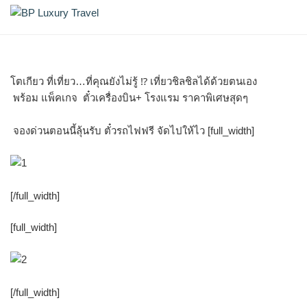
Skip
แพ็คเกจตั๋วเครื่องบิน+โรงแรม
BP Luxury Travel
to
content
โตเกียว ที่เที่ยว…ที่คุณยังไม่รู้ ⁉ เที่ยวชิลชิลได้ด้วยตนเอง
พร้อม แพ็คเกจ
ตั๋วเครื่องบิน+ โรงแรม ราคาพิเศษสุดๆ
จองด่วนตอนนี้ลุ้นรับ ตั๋วรถไฟฟรี จัดไปให้ไว
[full_width]
[/full_width]
[full_width]
[/full_width]