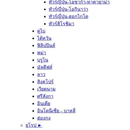
ทัวร์ญี่ปุ่น-โอซาก้า-ทาคายาม่า
ทัวร์ญี่ปุ่น-โอกินาว่า
ทัวร์ญี่ปุ่น-ฮอกไกโด
ทัวร์ฮิโรชิมา
ดูไบ
ไต้หวัน
ฟิลิปปินส์
พม่า
บรูไน
มัลดีฟส์
ลาว
สิงคโปร์
เวียดนาม
ศรีลังกา
อินเดีย
อินโดนีเซีย – บาหลี
ฮ่องกง
ยุโรป ►