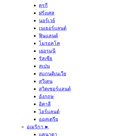
ตุรกี
ฝรั่งเศส
นอร์เวย์
เนเธอร์แลนด์
ฟินแลนด์
โมรอคโค
เยอรมนี
รัสเซีย
สเปน
สแกนดิเนเวีย
สวีเดน
สวิตเซอร์แลนด์
อังกฤษ
อิตาลี
ไอร์แลนด์
ออสเตรีย
อเมริกา ►
เเคนาดา