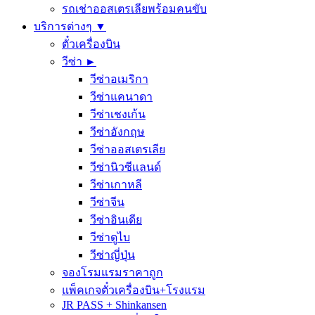
รถเช่าออสเตรเลียพร้อมคนขับ
บริการต่างๆ ▼
ตั๋วเครื่องบิน
วีซ่า ►
วีซ่าอเมริกา
วีซ่าแคนาดา
วีซ่าเชงเก้น
วีซ่าอังกฤษ
วีซ่าออสเตรเลีย
วีซ่านิวซีเเลนด์
วีซ่าเกาหลี
วีซ่าจีน
วีซ่าอินเดีย
วีซ่าดูไบ
วีซ่าญี่ปุ่น
จองโรมแรมราคาถูก
แพ็คเกจตั๋วเครื่องบิน+โรงแรม
JR PASS + Shinkansen