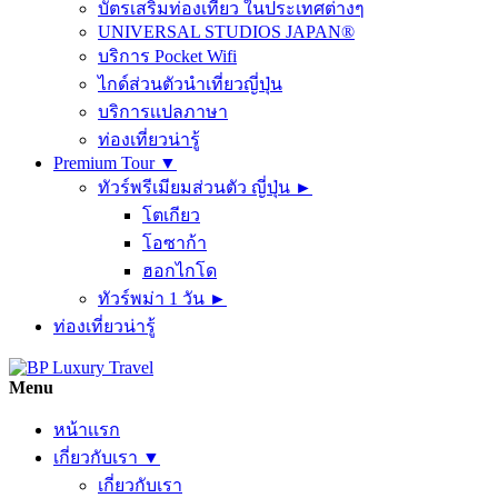
บัตรเสริมท่องเที่ยว ในประเทศต่างๆ
UNIVERSAL STUDIOS JAPAN®
บริการ Pocket Wifi
ไกด์ส่วนตัวนำเที่ยวญี่ปุ่น
บริการเเปลภาษา
ท่องเที่ยวน่ารู้
Premium Tour ▼
ทัวร์พรีเมียมส่วนตัว ญี่ปุ่น ►
โตเกียว
โอซาก้า
ฮอกไกโด
ทัวร์พม่า 1 วัน ►
ท่องเที่ยวน่ารู้
Menu
BP Luxury Travel
ทัวร์ทั่วโลกและเที่ยวญี่ปุ่นกับกรุ๊ปส่วนตัว
หน้าเเรก
เกี่ยวกับเรา ▼
เกี่ยวกับเรา