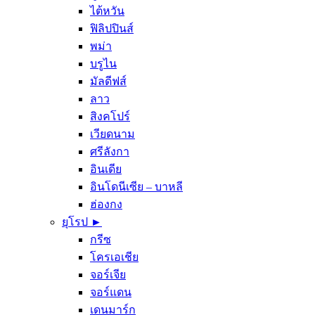
ไต้หวัน
ฟิลิปปินส์
พม่า
บรูไน
มัลดีฟส์
ลาว
สิงคโปร์
เวียดนาม
ศรีลังกา
อินเดีย
อินโดนีเซีย – บาหลี
ฮ่องกง
ยุโรป ►
กรีซ
โครเอเชีย
จอร์เจีย
จอร์แดน
เดนมาร์ก