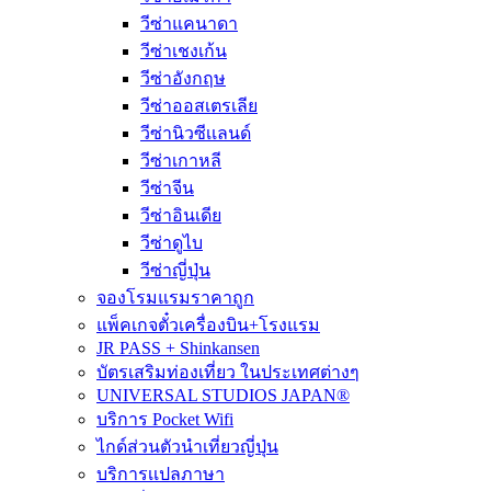
วีซ่าแคนาดา
วีซ่าเชงเก้น
วีซ่าอังกฤษ
วีซ่าออสเตรเลีย
วีซ่านิวซีเเลนด์
วีซ่าเกาหลี
วีซ่าจีน
วีซ่าอินเดีย
วีซ่าดูไบ
วีซ่าญี่ปุ่น
จองโรมแรมราคาถูก
แพ็คเกจตั๋วเครื่องบิน+โรงแรม
JR PASS + Shinkansen
บัตรเสริมท่องเที่ยว ในประเทศต่างๆ
UNIVERSAL STUDIOS JAPAN®
บริการ Pocket Wifi
ไกด์ส่วนตัวนำเที่ยวญี่ปุ่น
บริการเเปลภาษา